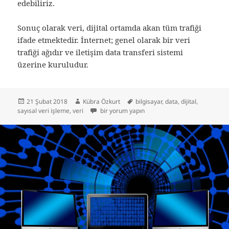
edebiliriz.
Sonuç olarak veri, dijital ortamda akan tüm trafiği
ifade etmektedir. İnternet; genel olarak bir veri
trafiği ağıdır ve iletişim data transferi sistemi
üzerine kuruludur.
Yayın
Yazar
Etiketler
21 Şubat 2018
Kübra Özkurt
bilgisayar
,
data
,
dijital
,
tarihi
Veri nedir? için
sayısal veri işleme
,
veri
bir yorum yapın