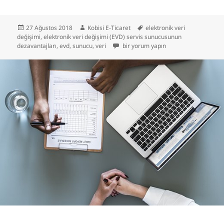
Yayın
Yazar
Etiketler
27 Ağustos 2018
Kobisi E-Ticaret
elektronik veri
tarihi
değişimi
,
elektronik veri değişimi (EVD) servis sunucusunun
Elektronik Veri Değişimi (EVD) Servis
dezavantajları
,
evd
,
sunucu
,
veri
bir yorum yapın