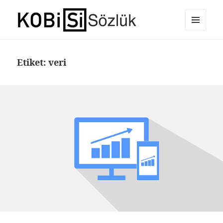
MENÜ
E-Ticaret Sözlüğü
VE
BILEŞENLER
Etiket:
veri