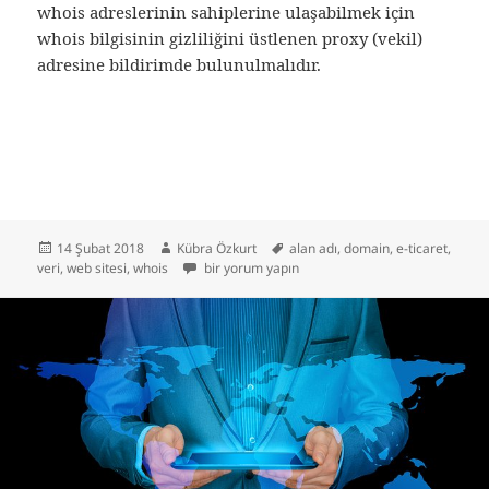
whois adreslerinin sahiplerine ulaşabilmek için
whois bilgisinin gizliliğini üstlenen proxy (vekil)
adresine bildirimde bulunulmalıdır.
Yayın
Yazar
Etiketler
14 Şubat 2018
Kübra Özkurt
alan adı
,
domain
,
e-ticaret
,
tarihi
Whois Nedir? için
veri
,
web sitesi
,
whois
bir yorum yapın