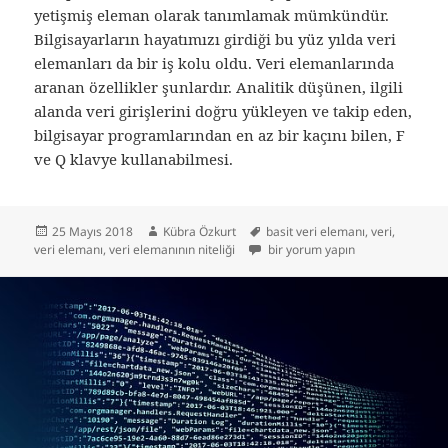
yetişmiş eleman olarak tanımlamak mümkündür.
Bilgisayarların hayatımızı girdiği bu yüz yılda veri
elemanları da bir iş kolu oldu. Veri elemanlarında
aranan özellikler şunlardır. Analitik düşünen, ilgili
alanda veri girişlerini doğru yükleyen ve takip eden,
bilgisayar programlarından en az bir kaçını bilen, F
ve Q klavye kullanabilmesi.
Yayın
Yazar
Etiketler
25 Mayıs 2018
Kübra Özkurt
basit veri elemanı
,
veri
,
tarihi
Veri Elemanının Niteliği Nedir? iç
veri elemanı
,
veri elemanının niteliği
bir yorum yapın