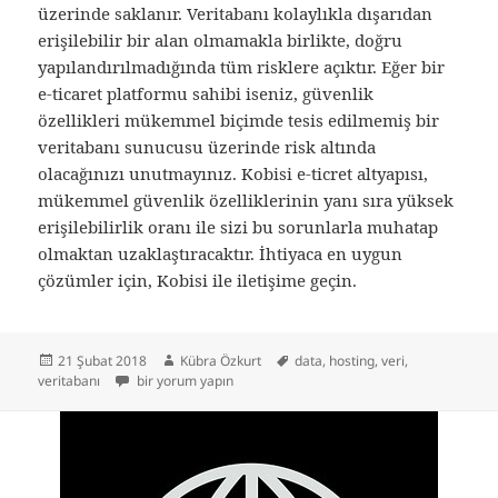
üzerinde saklanır. Veritabanı kolaylıkla dışarıdan
erişilebilir bir alan olmamakla birlikte, doğru
yapılandırılmadığında tüm risklere açıktır. Eğer bir
e-ticaret platformu sahibi iseniz, güvenlik
özellikleri mükemmel biçimde tesis edilmemiş bir
veritabanı sunucusu üzerinde risk altında
olacağınızı unutmayınız. Kobisi e-ticret altyapısı,
mükemmel güvenlik özelliklerinin yanı sıra yüksek
erişilebilirlik oranı ile sizi bu sorunlarla muhatap
olmaktan uzaklaştıracaktır. İhtiyaca en uygun
çözümler için, Kobisi ile iletişime geçin.
Yayın
Yazar
Etiketler
21 Şubat 2018
Kübra Özkurt
data
,
hosting
,
veri
,
tarihi
Veritabanı (Database) Nedir? için
veritabanı
bir yorum yapın