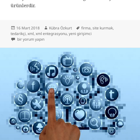
ürünlerdir.
Yayın
Yazar
Etiketler
16 Mart 2018
Kübra Özkurt
firma
,
site kurmak
,
tarihi
tedarikçi
,
xml
,
xml entegrasyonu
,
yeni girişimci
Tedarikçi Nedir? için
bir yorum yapın