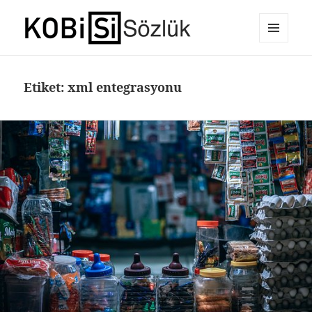
MENÜ
E-Ticaret Sözlüğü
VE
BILEŞENLER
Etiket:
xml entegrasyonu