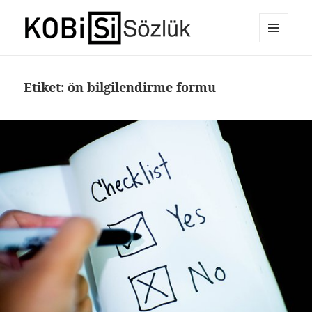
MENÜ
E-Ticaret Sözlüğü
VE
BILEŞENLER
Etiket:
ön bilgilendirme formu