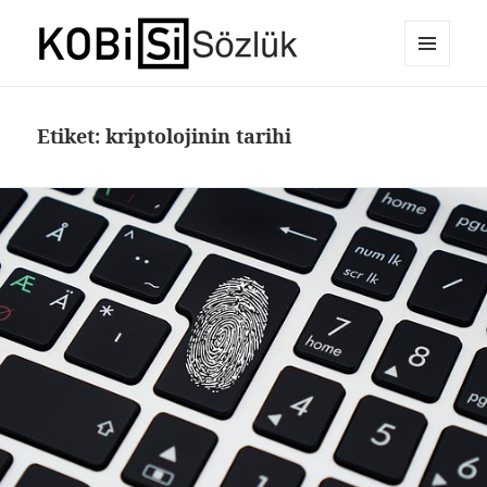
MENÜ
E-Ticaret Sözlüğü
VE
BILEŞENLER
Etiket:
kriptolojinin tarihi