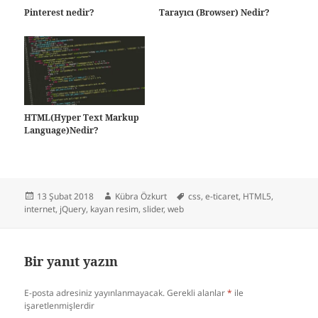
Pinterest nedir?
Tarayıcı (Browser) Nedir?
HTML(Hyper Text Markup
Language)Nedir?
Yayın
Yazar
Etiketler
13 Şubat 2018
Kübra Özkurt
css
,
e-ticaret
,
HTML5
,
tarihi
internet
,
jQuery
,
kayan resim
,
slider
,
web
Bir yanıt yazın
E-posta adresiniz yayınlanmayacak.
Gerekli alanlar
*
ile
işaretlenmişlerdir