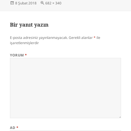
Yayın
Tam
8 Şubat 2018
682 × 340
tarihi
boyut
Bir yanıt yazın
E-posta adresiniz yayınlanmayacak.
Gerekli alanlar
*
ile
işaretlenmişlerdir
YORUM
*
AD
*