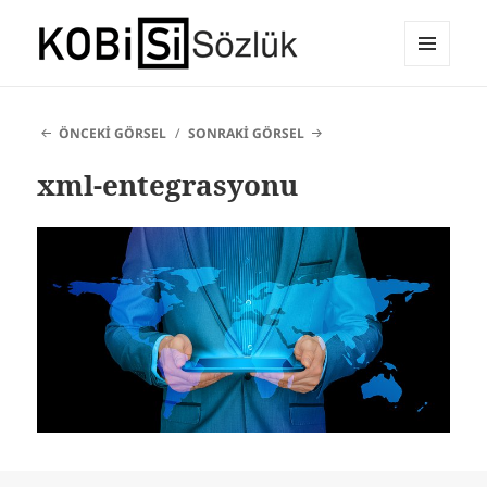
MENÜ
E-Ticaret Sözlüğü
VE
BILEŞENLER
ÖNCEKI GÖRSEL
SONRAKI GÖRSEL
xml-entegrasyonu