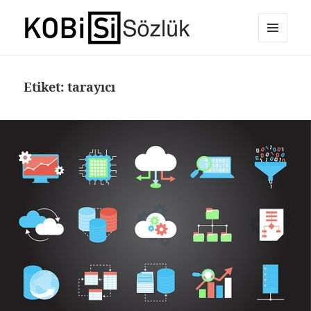
MENÜ
E-Ticaret Sözlüğü
VE
BILEŞENLER
Etiket:
tarayıcı