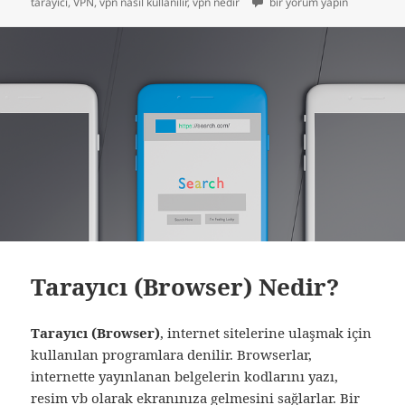
tarihi
VPN (Sanal Özel Ağ) Nedir? 
tarayıcı
,
VPN
,
vpn nasıl kullanılır
,
vpn nedir
bir yorum yapın
Tarayıcı (Browser) Nedir?
Tarayıcı (Browser)
, internet sitelerine ulaşmak için
kullanılan programlara denilir. Browserlar,
internette yayınlanan belgelerin kodlarını yazı,
resim vb olarak ekranınıza gelmesini sağlarlar. Bir