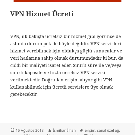
VPN Hizmet Ücreti
VPN, ilk bakışta ücretsiz bir hizmet gibi görünse de
aslında durum pek de böyle değildir. VPN servisleri
hizmet verebilmek için oldukça güçlü sunucular ve
veri hatlarına sahip olmak durumundadır ki bun da
ciddi bir maliyeti işaret eder. Sınırlı süre ile ve/veya
sınırlı kapasite ve hızla ücretsiz VPN servisi
verilmektedir. Doğrudan erişim alıyor gibi VPN
kullanabilmek için ücretli servislere üye olmak
gerekecektir.
Yayın
Yazar
Etiketler
15 Ağustos 2018
İsmihan İlhan
erişim
,
sanal özel ağ
,