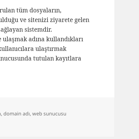
rulan tüm dosyaların,
ulduğu ve sitenizi ziyarete gelen
 sağlayan sistemdir.
ze ulaşmak adına kullandıkları
kullanıcılara ulaştırmak
sunucusunda tutulan kayıtlara
er
n
,
domain adı
,
web sunucusu