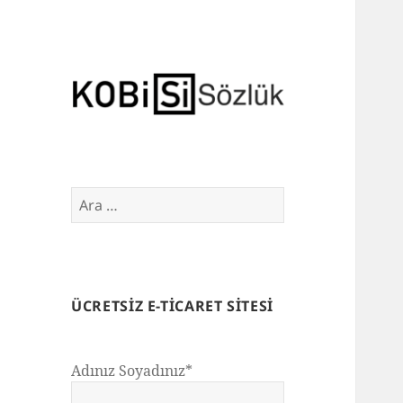
E-Ticaret Sözlüğü
Arama:
ÜCRETSIZ E-TICARET SITESI
Adınız Soyadınız*