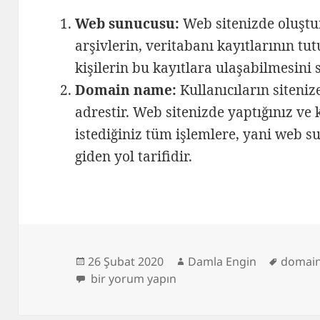
Web sunucusu:
Web sitenizde oluştu
arşivlerin, veritabanı kayıtlarının tut
kişilerin bu kayıtlara ulaşabilmesini
Domain name:
Kullanıcıların siteni
adrestir. Web sitenizde yaptığınız ve 
istediğiniz tüm işlemlere, yani web 
giden yol tarifidir.
Yayın
Yazar
Etiketl
26 Şubat 2020
Damla Engin
domai
tarihi
Domain Nedir? için
bir yorum yapın