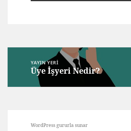
Yazı
gezinmesi
YAYIN YERI
Üye İşyeri Nedir?
WordPress gururla sunar