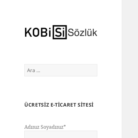
E-Ticaret Sözlüğü
Arama:
ÜCRETSIZ E-TICARET SITESI
Adınız Soyadınız*