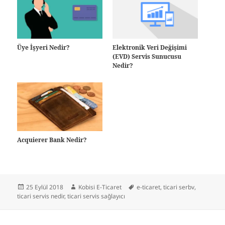
Üye İşyeri Nedir?
Elektronik Veri Değişimi
(EVD) Servis Sunucusu
Nedir?
Acquierer Bank Nedir?
Yayın
Yazar
Etiketler
25 Eylül 2018
Kobisi E-Ticaret
e-ticaret
,
ticari serbv
,
tarihi
ticari servis nedir
,
ticari servis sağlayıcı