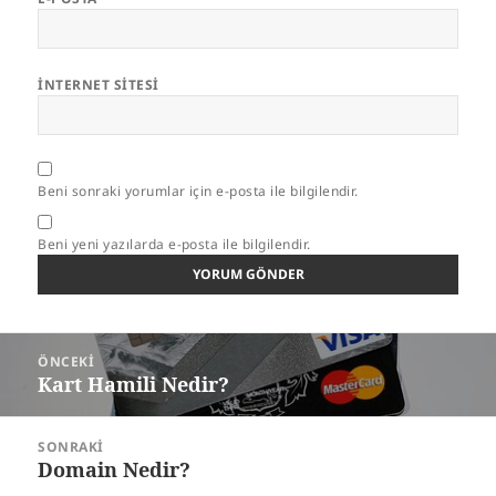
İNTERNET SITESI
Beni sonraki yorumlar için e-posta ile bilgilendir.
Beni yeni yazılarda e-posta ile bilgilendir.
Yazı
ÖNCEKI
gezinmesi
Kart Hamili Nedir?
Önceki
yazı:
SONRAKI
Domain Nedir?
Sonraki
yazı: