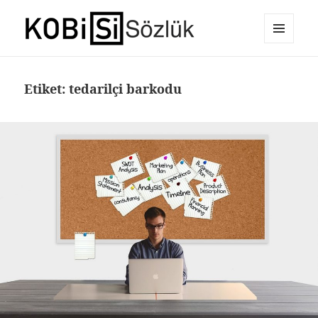
MENÜ
E-Ticaret Sözlüğü
VE
BILEŞENLER
Etiket:
tedarilçi barkodu