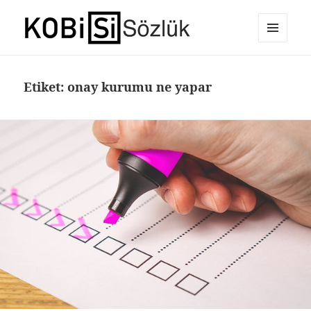
MENÜ
E-Ticaret Sözlüğü
VE
BILEŞENLER
Etiket:
onay kurumu ne yapar