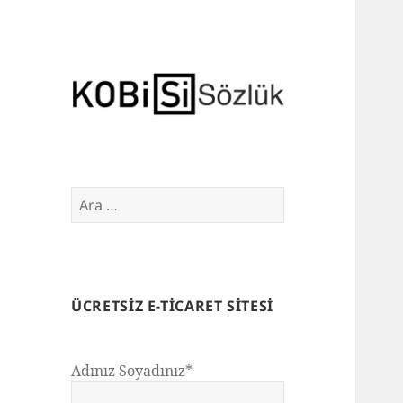
E-Ticaret Sözlüğü
Arama:
ÜCRETSIZ E-TICARET SITESI
Adınız Soyadınız*