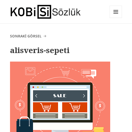
MENÜ
E-Ticaret Sözlüğü
VE
BILEŞENLER
SONRAKI GÖRSEL
alisveris-sepeti