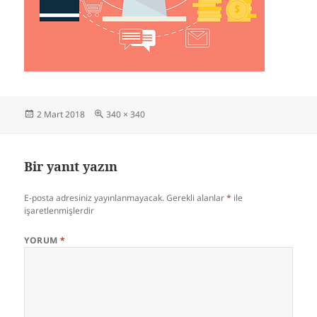
Yayın
Tam
2 Mart 2018
340 × 340
tarihi
boyut
Bir yanıt yazın
E-posta adresiniz yayınlanmayacak.
Gerekli alanlar
*
ile
işaretlenmişlerdir
YORUM
*