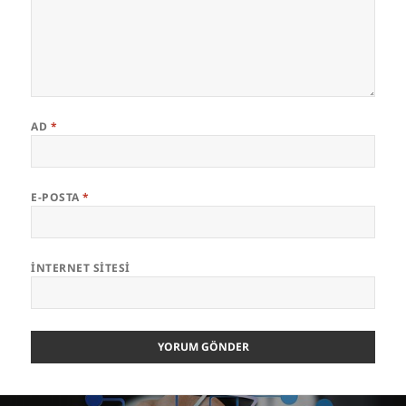
AD
*
E-POSTA
*
İNTERNET SITESI
Yazı