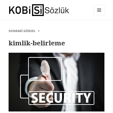
MENÜ
E-Ticaret Sözlüğü
VE
BILEŞENLER
SONRAKI GÖRSEL
kimlik-belirleme