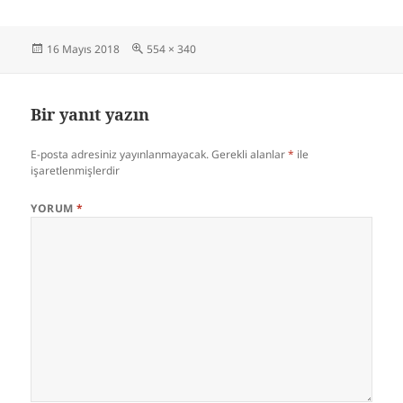
Yayın
Tam
16 Mayıs 2018
554 × 340
tarihi
boyut
Bir yanıt yazın
E-posta adresiniz yayınlanmayacak.
Gerekli alanlar
*
ile
işaretlenmişlerdir
YORUM
*