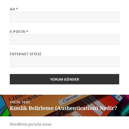
AD
*
E-POSTA
*
İNTERNET SITESI
Yazı
YAYIN YERI
gezinmesi
Kimlik Belirleme (Authentication) Nedir?
WordPress gururla sunar