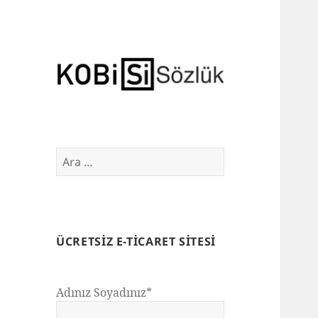
E-Ticaret Sözlüğü
Arama:
ÜCRETSIZ E-TICARET SITESI
Adınız Soyadınız*