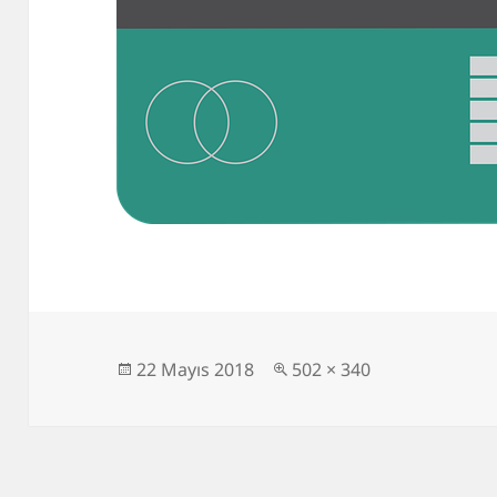
Yayın
Tam
22 Mayıs 2018
502 × 340
tarihi
boyut