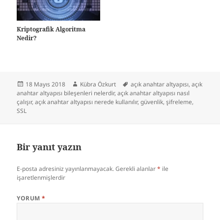
Kriptografik Algoritma
Nedir?
Yayın
Yazar
Etiketler
18 Mayıs 2018
Kübra Özkurt
açık anahtar altyapısı
,
açık
tarihi
anahtar altyapısı bileşenleri nelerdir
,
açık anahtar altyapısı nasıl
çalışır
,
açık anahtar altyapısı nerede kullanılır
,
güvenlik
,
şifreleme
,
SSL
Bir yanıt yazın
E-posta adresiniz yayınlanmayacak.
Gerekli alanlar
*
ile
işaretlenmişlerdir
YORUM
*