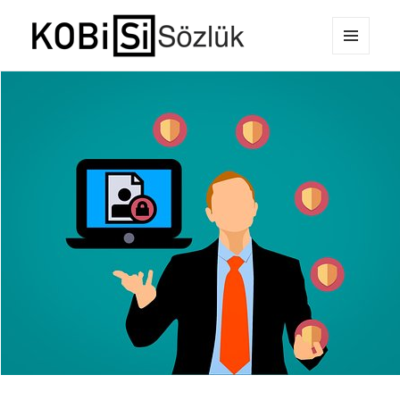
MENÜ
E-Ticaret Sözlüğü
VE
BILEŞENLER